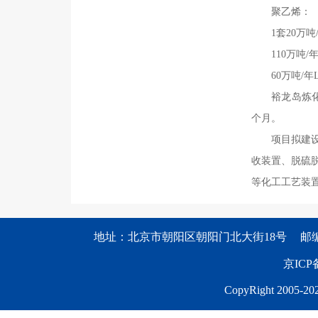
聚乙烯：
1套20万吨
110万吨/
60万吨/年
裕龙岛炼化
个月。
项目拟建设
收装置、脱硫脱
等化工工艺装
地址：北京市朝阳区朝阳门北大街18号
邮编
京ICP备
CopyRight 2005-202