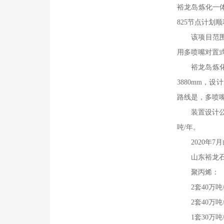
裕龙岛炼化一
825节点计划
该项目范
用多喷嘴对置式气
裕龙岛炼
3880mm，
路线是，多喷
装置设计公
吨/年。
2020年
山东裕龙
聚丙烯：
2套40万吨
2套40万吨
1套30万吨