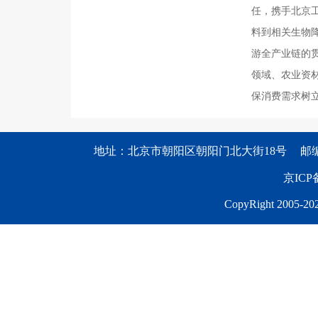
任，携手北京工
料到相关生物
游全产业链的
领域、农业资
保消费需求树
地址：北京市朝阳区朝阳门北大街18号
邮编
京ICP备
CopyRight 2005-202