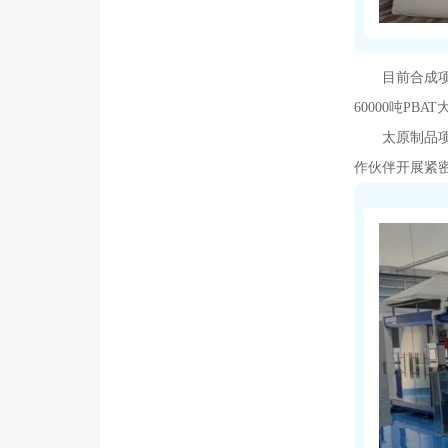
目前合成
60000吨P
太原制品
作伙伴开展紧