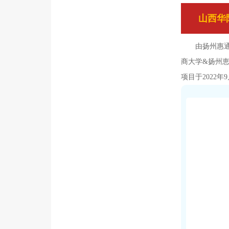
山西华
由扬州惠通
商大学&扬州恵
项目于2022